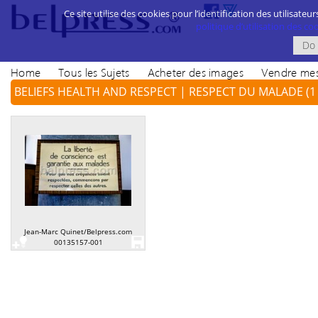
Ce site utilise des cookies pour l’identification des utilisateur
politique d’utilisation des cook
Home
Tous les Sujets
Acheter des images
Vendre mes
BELIEFS HEALTH AND RESPECT | RESPECT DU MALADE
(1
Jean-Marc Quinet/Belpress.com
00135157-001