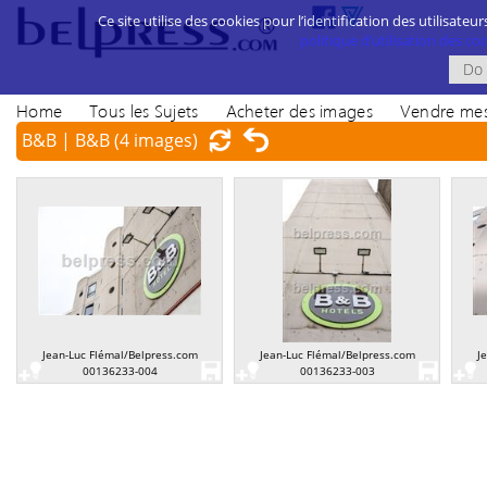
Ce site utilise des cookies pour l’identification des utilisateur
politique d’utilisation des cook
Home
Tous les Sujets
Acheter des images
Vendre mes
B&B | B&B
(4 images)
Jean-Luc Flémal/Belpress.com
Jean-Luc Flémal/Belpress.com
J
00136233-004
00136233-003